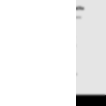
Enostavna zamenjava in vračila
Izbrano blago lahko ensotavno vrnete
ali zamenjate
Varen nakup in plačila
Nakupi v naši trgovini so varni
plačila pa enostavna.
Dobava iz zaloge
Zagotavljamo vam hitro dobavo
izdelkov iz zaloge