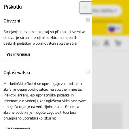
Preskoči na vsebino
Piškotki
Išči
Obvezni
Obvezni
Lokacije trgovin
080 22 75
Strinjanje je avtomatsko, saj so piškotki obvezni za
delovanje strani in z njimi ne zbiramo nobenih
osebnih podatkov o obiskovalcih spletne strani
Cene brez DDV
Več informacij
About "Obvezni" Cookie Group
Oglaševalski
Oglaševalski
Marketinški piškotki se uporabljajo za sledenje in
Bunda Planam 5121
zbiranje dejanj obiskovalcev na spletnem mestu.
Piškotki shranjujejo uporabniške podatke in
informacije o vedenju, kar oglaševalskim storitvam
omogoča ciljanje na več ciljnih skupin. Glede na
zbrane podatke je mogoče zagotoviti tudi bolj
prilagojeno uporabniško izkušnjo.