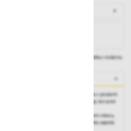
Preveri zalogo po trgovinah
Na zalogi
Na zalogi v eni ali več trgovinah
Na zalogi pri proizvajalcu
Dobavne roke lahko preverite po dodajanju izdelka v košarico.
O izdelku
Bunda z dolžino čez boke, namenjena za delo v prostorih
s temperaturo do -39°C, zapenjanje na zadrgo, levi prsni
žep, stranska
žepa s prekrivno letvijo, žep z zadrgo na levem rokavu,
odsevni trak čez pas, elastični patent v predelu zapestij
Vrhnji material (osnova)
: 100% najlon