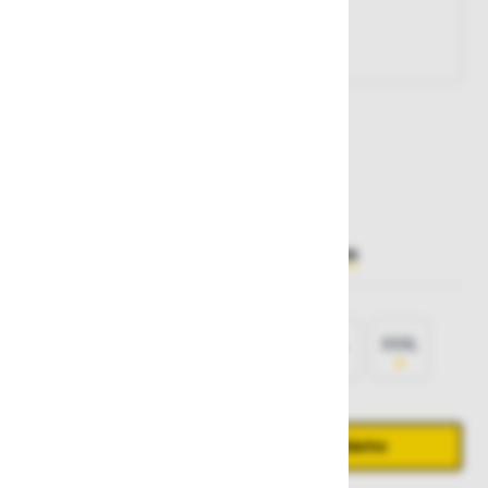
Št. artikla:
107909
84,40 €
Želite sočasno naročiti več izdelkov?
Hiter vnos
Izberite
velikost
S
M
L
XL
XXL
XXXL
Količina
Zmanjšaj količino
Povečaj količino
−
+
Dodaj v košarico