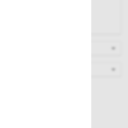
Podloga
: 100% poliester
Polnilo
: 100% poliester
Odsevni trakovi
: 3M
Barva
: temno modra
Več informacij
Dokumenti za prenos
Sorodni izdelki