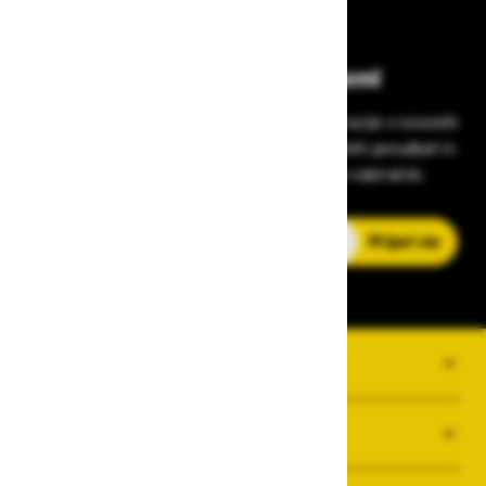
Bodite vedno na tekočem!
Prijavite se na Zavas novice in prejmite informacije o novostih
v zaščitni opremi, varnostnih standardih, ugodnih ponudbah in
strokovnih nasvetih – neposredno v vaš e-nabiralnik.
E-poštni naslov
Prijavi me
O PODJETJU
SPLOŠNI POGOJI POSLOVANJA