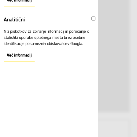
Več informacij
About "Oglaševalski" Cookie Group
Analitični
Analitični
Niz piškotkov za zbiranje informacij in poročanje o
statistiki uporabe spletnega mesta brez osebne
identifikacije posameznih obiskovalcev Googla.
Več informacij
About "Analitični" Cookie Group
View larger image
View larger image