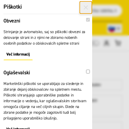
Preskoči na vsebino
Piškotki
Išči
Obvezni
Obvezni
Lokacije trgovin
080 22 75
Strinjanje je avtomatsko, saj so piškotki obvezni za
delovanje strani in z njimi ne zbiramo nobenih
osebnih podatkov o obiskovalcih spletne strani
Cene brez DDV
Več informacij
About "Obvezni" Cookie Group
MAPA
Oglaševalski
Oglaševalski
Marketinški piškotki se uporabljajo za sledenje in
Delovna oblačila
Delovna obutev
zbiranje dejanj obiskovalcev na spletnem mestu.
Piškotki shranjujejo uporabniške podatke in
Delovne in
Zaščita glave
informacije o vedenju, kar oglaševalskim storitvam
zaščitne
omogoča ciljanje na več ciljnih skupin. Glede na
rokavice
zbrane podatke je mogoče zagotoviti tudi bolj
prilagojeno uporabniško izkušnjo.
Varno delo na
Lestve