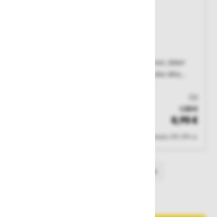
Rokavice Issa 07208
Značilnosti: odlično prileganje roki, fleksibilnost, dober
oprijem, zračnost\Področja uporabe: mehanska dela,
pakiranje, vzdrževanje, distribucija\Kategorija:
2\Material: poliester, PVC pike\Barva: bela.
Od
Št. artikla: 122663
1,58 €
Zaloga
0,95 €
Cene ne vsebujejo 22% DDV-ja.
Prejšnja
od
1
Naslednja