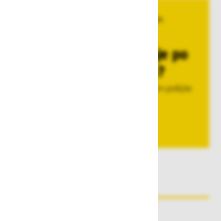
Imate povpraševanje po
večjih količinah?
Pokličite nas na 080 22 75, ali pa nam pošljite
povpraševanje.
Pošljite povpraševanje