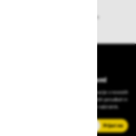
Dobava iz zaloge
Zagotavljamo vam hitro dobavo
izdelkov iz zaloge
Bodite vedno na tekočem!
Prijavite se na Zavas novice in prejmite informacije o novostih
v zaščitni opremi, varnostnih standardih, ugodnih ponudbah in
strokovnih nasvetih – neposredno v vaš e-nabiralnik.
E-poštni naslov
Prijavi me