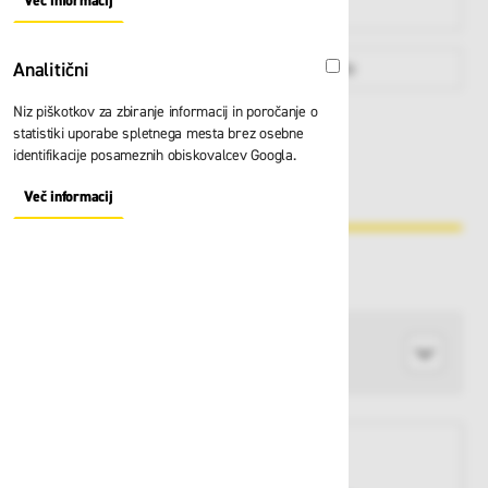
Več informacij
About "Oglaševalski" Cookie Group
višini
Analitični
Zabojniki
Po namenu
Analitični
Niz piškotkov za zbiranje informacij in poročanje o
HELLY HANSEN
statistiki uporabe spletnega mesta brez osebne
KRATKE HLAČE
identifikacije posameznih obiskovalcev Googla.
& MAJICE
Več informacij
About "Analitični" Cookie Group
Razvrsti po
Proizvajalec
KUPUJTE PO