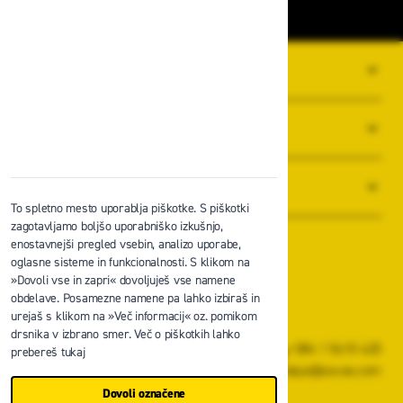
O PODJETJU
SPLOŠNI POGOJI POSLOVANJA
NOVICE
To spletno mesto uporablja piškotke. S piškotki
zagotavljamo boljšo uporabniško izkušnjo,
enostavnejši pregled vsebin, analizo uporabe,
oglasne sisteme in funkcionalnosti. S klikom na
»Dovoli vse in zapri« dovoljuješ vse namene
obdelave. Posamezne namene pa lahko izbiraš in
Zavas d.o.o.
urejaš s klikom na »Več informacij« oz. pomikom
Špruha 19, 1236 Trzin
drsnika v izbrano smer. Več o piškotkih lahko
+386 1 5610 420
prebereš tukaj
prodaja@zavas.com
Dovoli označene