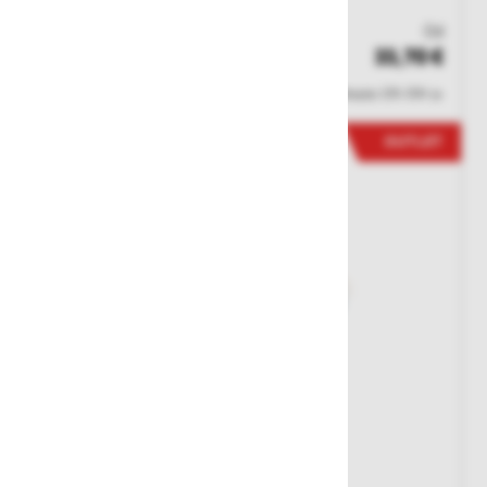
Št. artikla: 104531
Od
33,70 €
Zaloga
Cene ne vsebujejo 22% DDV-ja.
OUTLET