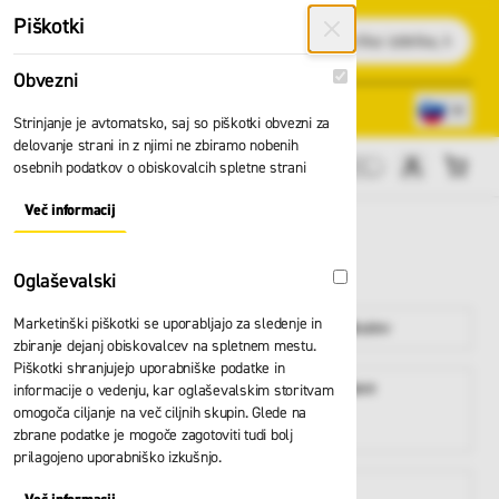
Preskoči na vsebino
Piškotki
Išči
Obvezni
Obvezni
Lokacije trgovin
080 22 75
Strinjanje je avtomatsko, saj so piškotki obvezni za
delovanje strani in z njimi ne zbiramo nobenih
osebnih podatkov o obiskovalcih spletne strani
Cene brez DDV
Več informacij
About "Obvezni" Cookie Group
ISSA
Oglaševalski
Oglaševalski
Marketinški piškotki se uporabljajo za sledenje in
Delovna oblačila
Delovna obutev
zbiranje dejanj obiskovalcev na spletnem mestu.
Piškotki shranjujejo uporabniške podatke in
Delovne in
Zaščita glave
informacije o vedenju, kar oglaševalskim storitvam
zaščitne
omogoča ciljanje na več ciljnih skupin. Glede na
rokavice
zbrane podatke je mogoče zagotoviti tudi bolj
prilagojeno uporabniško izkušnjo.
Varno delo na
Lestve