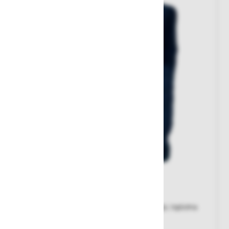
Telovnik Multipocket
Ekonomičen, opremljen s funkcionalnimi žepi, toplotna
izolacija, podaljšan hrbtni del.