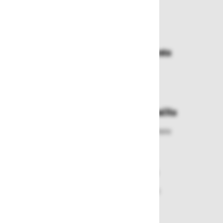
Zakaj kupovati pri nas?
Dostava in prevzemna mesta
Izberite način dostave ali
najbližje prevzemno mesto
Enostavna zamenjava in vračila
Izbrano blago lahko ensotavno vrnete
ali zamenjate
Varen nakup in plačila
Nakupi v naši trgovini so varni
plačila pa enostavna.