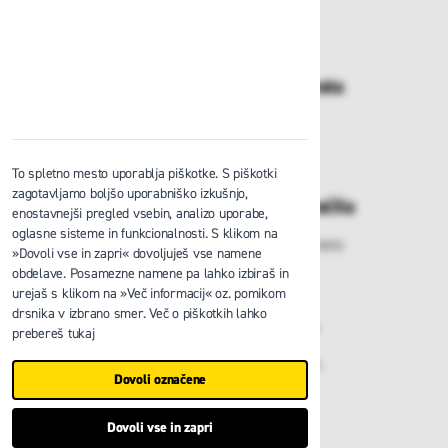
Dostava in prevzemna mesta
Izberite način dostave ali
najbližje prevzemno mesto
To spletno mesto uporablja piškotke. S piškotki
zagotavljamo boljšo uporabniško izkušnjo,
Enostavna zamenjava in vračila
enostavnejši pregled vsebin, analizo uporabe,
oglasne sisteme in funkcionalnosti. S klikom na
Izbrano blago lahko ensotavno vrnete
»Dovoli vse in zapri« dovoljuješ vse namene
ali zamenjate
obdelave. Posamezne namene pa lahko izbiraš in
urejaš s klikom na »Več informacij« oz. pomikom
drsnika v izbrano smer. Več o piškotkih lahko
Varen nakup in plačila
prebereš tukaj
Nakupi v naši trgovini so varni
Dovoli označene
plačila pa enostavna.
Dovoli vse in zapri
Dobava iz zaloge