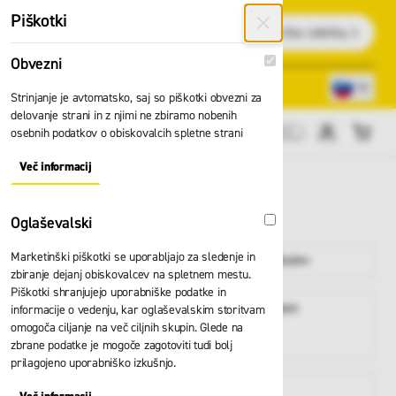
Preskoči na vsebino
Piškotki
Išči
Obvezni
Obvezni
Lokacije trgovin
080 22 75
Strinjanje je avtomatsko, saj so piškotki obvezni za
delovanje strani in z njimi ne zbiramo nobenih
osebnih podatkov o obiskovalcih spletne strani
Cene brez DDV
Več informacij
About "Obvezni" Cookie Group
SUECOS
Oglaševalski
Oglaševalski
Marketinški piškotki se uporabljajo za sledenje in
Delovna oblačila
Delovna obutev
zbiranje dejanj obiskovalcev na spletnem mestu.
Piškotki shranjujejo uporabniške podatke in
Delovne in
Zaščita glave
informacije o vedenju, kar oglaševalskim storitvam
zaščitne
omogoča ciljanje na več ciljnih skupin. Glede na
rokavice
zbrane podatke je mogoče zagotoviti tudi bolj
prilagojeno uporabniško izkušnjo.
Varno delo na
Lestve