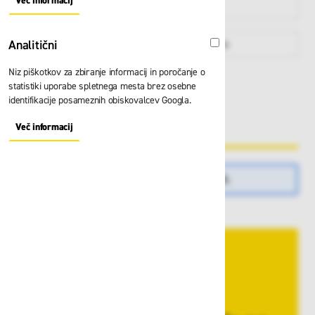
Več informacij
About "Oglaševalski" Cookie Group
višini
Analitični
Zabojniki
Po namenu
Analitični
Niz piškotkov za zbiranje informacij in poročanje o
HELLY HANSEN
statistiki uporabe spletnega mesta brez osebne
KRATKE HLAČE
identifikacije posameznih obiskovalcev Googla.
& MAJICE
Več informacij
About "Analitični" Cookie Group
Izdelkov, ki ustrezajo izbiri, ni mogoče najti.