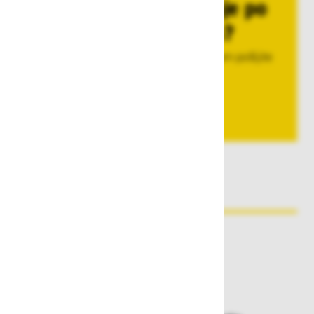
Imate povpraševanje po
večjih količinah?
Pokličite nas na 080 22 75, ali pa nam pošljite
povpraševanje.
Pošljite povpraševanje
Zakaj kupovati pri nas?