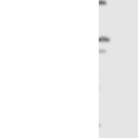
Dostava in prevzemna mesta
Izberite način dostave ali
najbližje prevzemno mesto
Enostavna zamenjava in vračila
Izbrano blago lahko ensotavno vrnete
ali zamenjate
Varen nakup in plačila
Nakupi v naši trgovini so varni
plačila pa enostavna.
Dobava iz zaloge
Zagotavljamo vam hitro dobavo
izdelkov iz zaloge