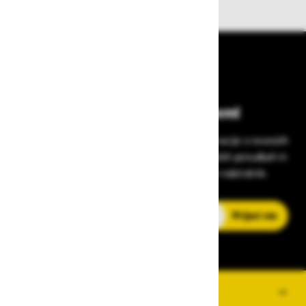
Bodite vedno na tekočem!
Prijavite se na Zavas novice in prejmite informacije o novostih
v zaščitni opremi, varnostnih standardih, ugodnih ponudbah in
strokovnih nasvetih – neposredno v vaš e-nabiralnik.
E-poštni naslov
Prijavi me
O PODJETJU