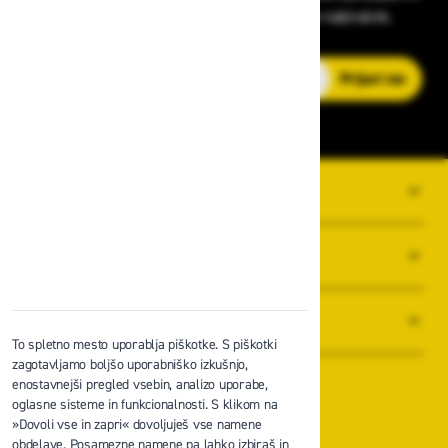
strokovnih nasvetih – neposredno v vaš e-nabiralnik.
E-poštni naslov
Prijavi me
O PODJETJU
SPLOŠNI POGOJI POSLOVANJA
NOVICE
To spletno mesto uporablja piškotke. S piškotki
zagotavljamo boljšo uporabniško izkušnjo,
enostavnejši pregled vsebin, analizo uporabe,
oglasne sisteme in funkcionalnosti. S klikom na
»Dovoli vse in zapri« dovoljuješ vse namene
obdelave. Posamezne namene pa lahko izbiraš in