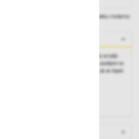
Dobavne roke lahko preverite po dodajanju izdelka v košarico.
O izdelku
Za enkratno uporabo, gladka stožčasta oblika za lažje
vstavljanje in odstranitev ter boljšo higieno, zaobljeni na
eni strani, mehka poliuretan pena omogoča, da se čepek
udobno prilagodi ušesu, 100% brez PVC-ja
Povprečna redukcija hrupa:
35 dB
Material:
poliuretan
Vsebina:
500 parov v podajalniku
Stenski nosilec:
naročite ločeno (111680)
Več informacij