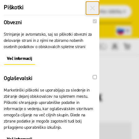
Preskoči na vsebino
Piškotki
Išči
Obvezni
Obvezni
Lokacije trgovin
080 22 75
Strinjanje je avtomatsko, saj so piškotki obvezni za
delovanje strani in z njimi ne zbiramo nobenih
osebnih podatkov o obiskovalcih spletne strani
Cene brez DDV
Več informacij
About "Obvezni" Cookie Group
Oglaševalski
Oglaševalski
Marketinški piškotki se uporabljajo za sledenje in
Čepki Moldex SPARK
zbiranje dejanj obiskovalcev na spletnem mestu.
Piškotki shranjujejo uporabniške podatke in
7850
informacije o vedenju, kar oglaševalskim storitvam
omogoča ciljanje na več ciljnih skupin. Glede na
zbrane podatke je mogoče zagotoviti tudi bolj
prilagojeno uporabniško izkušnjo.