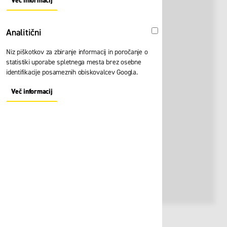
Več informacij
About "Oglaševalski" Cookie Group
Analitični
Analitični
Niz piškotkov za zbiranje informacij in poročanje o
statistiki uporabe spletnega mesta brez osebne
identifikacije posameznih obiskovalcev Googla.
Več informacij
About "Analitični" Cookie Group
Št. artikla:
111674