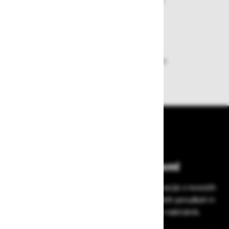
plačila pa enostavna.
Dobava iz zaloge
Zagotavljamo vam hitro dobavo
izdelkov iz zaloge
Bodite vedno na tekočem!
Prijavite se na Zavas novice in prejmite informacije o novostih
v zaščitni opremi, varnostnih standardih, ugodnih ponudbah in
strokovnih nasvetih – neposredno v vaš e-nabiralnik.