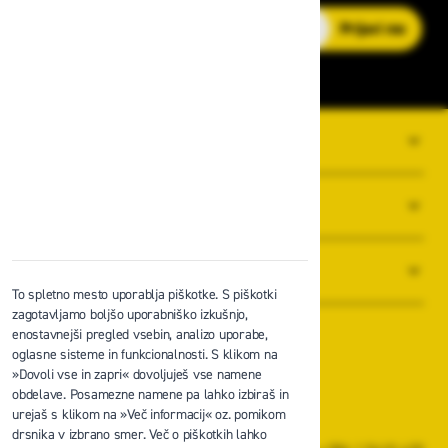
E-poštni naslov
Prijavi me
O PODJETJU
SPLOŠNI POGOJI POSLOVANJA
NOVICE
To spletno mesto uporablja piškotke. S piškotki
zagotavljamo boljšo uporabniško izkušnjo,
enostavnejši pregled vsebin, analizo uporabe,
oglasne sisteme in funkcionalnosti. S klikom na
»Dovoli vse in zapri« dovoljuješ vse namene
obdelave. Posamezne namene pa lahko izbiraš in
Zavas d.o.o.
urejaš s klikom na »Več informacij« oz. pomikom
Špruha 19, 1236 Trzin
drsnika v izbrano smer. Več o piškotkih lahko