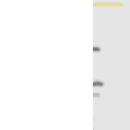
Zakaj kupovati pri nas?
Dostava in prevzemna mesta
Izberite način dostave ali
najbližje prevzemno mesto
Enostavna zamenjava in vračila
Izbrano blago lahko ensotavno vrnete
ali zamenjate
Varen nakup in plačila
Nakupi v naši trgovini so varni