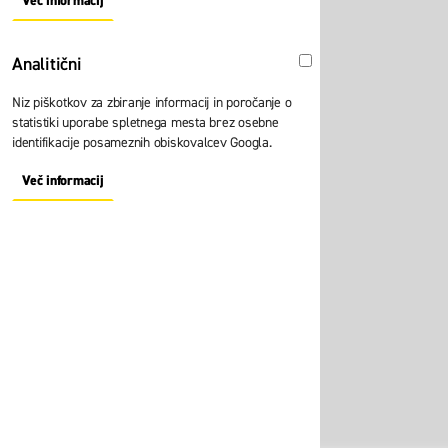
Več informacij
About "Oglaševalski" Cookie Group
Analitični
Analitični
Niz piškotkov za zbiranje informacij in poročanje o
statistiki uporabe spletnega mesta brez osebne
identifikacije posameznih obiskovalcev Googla.
Več informacij
About "Analitični" Cookie Group