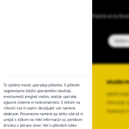
Prijavite se na Zava
E-poštni na
O PODJETJU
SPLOŠNI P
To spletno mesto uporablja piškotke. S piškotki
zagotavljamo boljšo uporabniško izkušnjo,
O podjetju
splošni pogo
enostavnejši pregled vsebin, analizo uporabe,
Kontaktni center podjetja
Varovanje o
oglasne sisteme in funkcionalnosti. S klikom na
»Dovoli vse in zapri« dovoljuješ vse namene
Center za varno delo na višini
Zasebnost in
obdelave. Posamezne namene pa lahko izbiraš in
Zaposlitev
urejaš s klikom na »Več informacij« oz. pomikom
drsnika v izbrano smer. Več o piškotkih lahko
Vending avtomati