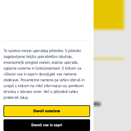
povpraševanje.
Pošljite povpraševanje
To spletno mesto uporablja piškotke. S piškotki
zagotavljamo boljšo uporabniško izkušnjo,
enostavnejši pregled vsebin, analizo uporabe,
oglasne sisteme in funkcionalnosti. S klikom na
Zakaj kupovati pri nas?
»Dovoli vse in zapri« dovoljuješ vse namene
obdelave. Posamezne namene pa lahko izbiraš in
urejaš s klikom na »Več informacij« oz. pomikom
drsnika v izbrano smer. Več o piškotkih lahko
prebereš tukaj
Dostava in prevzemna mesta
Dovoli označene
Izberite način dostave ali
najbližje prevzemno mesto
Dovoli vse in zapri