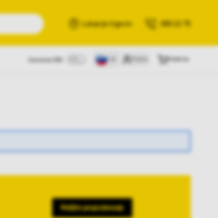
Išči
Lokacije trgovin
080 22 75
Prijava
Košarica
Cene brez DDV
Pošljite povpraševanje