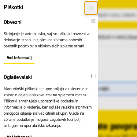
Preskoči na vsebino
Piškotki
Obvezni
Obvezni
Strinjanje je avtomatsko, saj so piškotki obvezni za
GLAVNI MENI
Vsi izdelki
IZDELKI V AKCIJI
Zad
delovanje strani in z njimi ne zbiramo nobenih
osebnih podatkov o obiskovalcih spletne strani
Domov
Akcije in znižanja
Nazaj
Več informacij
About "Obvezni" Cookie Group
Akcije in znižanja
Oglaševalski
Oglaševalski
Izdelkov, ki ustrezajo izbiri, ni mogoče najti.
Marketinški piškotki se uporabljajo za sledenje in
zbiranje dejanj obiskovalcev na spletnem mestu.
Piškotki shranjujejo uporabniške podatke in
informacije o vedenju, kar oglaševalskim storitvam
omogoča ciljanje na več ciljnih skupin. Glede na
zbrane podatke je mogoče zagotoviti tudi bolj
Imate povpra
prilagojeno uporabniško izkušnjo.
Pokličite nas na 080 22