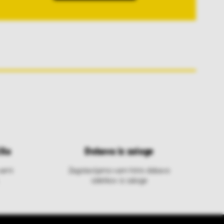
ila
Dobava iz zaloge
varni
Zagotavljamo vam hitro dobavo
izdelkov iz zaloge