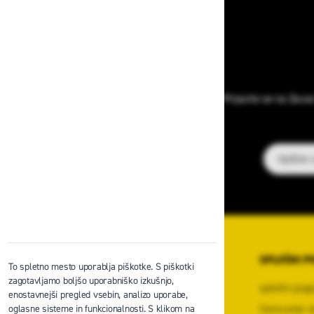
Prijavite se na Zava
E-poštni na
O PODJETJU
SPLOŠNI P
To spletno mesto uporablja piškotke. S piškotki
zagotavljamo boljšo uporabniško izkušnjo,
O podjetju
splošni pogo
enostavnejši pregled vsebin, analizo uporabe,
Kontaktni center podjetja
Varovanje o
oglasne sisteme in funkcionalnosti. S klikom na