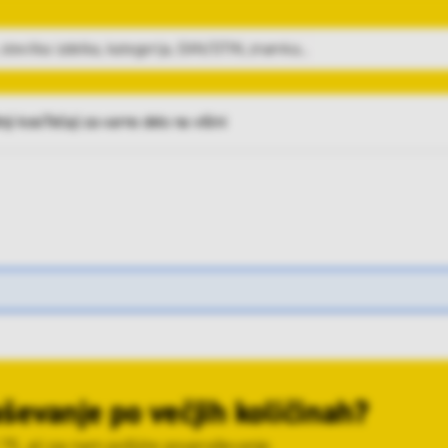
nji kosi
Tečaji za varno delo na višini
ševanje po večjih količinah?
 75, ali pa nam pošljite povpraševanje.