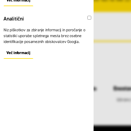
Več informacij
About "Oglaševalski" Cookie Group
Analitični
Analitični
Niz piškotkov za zbiranje informacij in poročanje o
statistiki uporabe spletnega mesta brez osebne
identifikacije posameznih obiskovalcev Googla.
Več informacij
About "Analitični" Cookie Group
Dostava in prevzemna mesta
Enosta
Izberite način dostave ali
Izbrano
najbližje prevzemno mesto