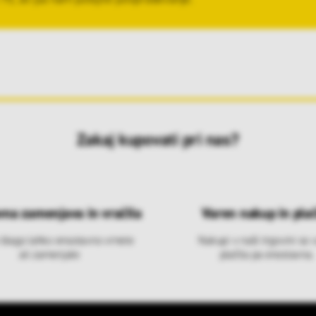
Zakaj kupovati pri nas?
vna zamenjava in vračila
Varen nakup in plač
 blago lahko ensotavno vrnete
Nakupi v naši trgovini so 
ali zamenjate
plačila pa enostavna.