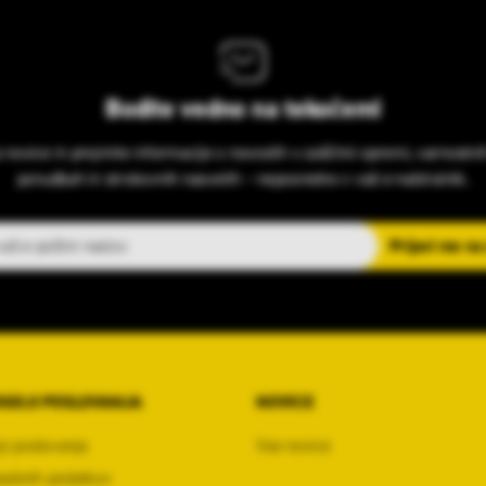
Bodite vedno na tekočem!
s novice in prejmite informacije o novostih v zaščitni opremi, varnostni
ponudbah in strokovnih nasvetih – neposredno v vaš e-nabiralnik.
slov
Prijavi me na
OGOJI POSLOVANJA
NOVICE
ji poslovanja
Vse novice
sebnih podatkov