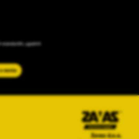
h standardih, ugodnih
 e-novice
Zavas d.o.o.