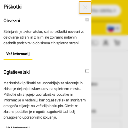
Preskoči na vsebino
Piškotki
Išči
Obvezni
Obvezni
Lokacije trgovin
080 22 75
Strinjanje je avtomatsko, saj so piškotki obvezni za
delovanje strani in z njimi ne zbiramo nobenih
osebnih podatkov o obiskovalcih spletne strani
Cene brez DDV
Več informacij
About "Obvezni" Cookie Group
Delovna oblačila
Oglaševalski
Oglaševalski
Marketinški piškotki se uporabljajo za sledenje in
Delovne hlače
Delovne jakne
zbiranje dejanj obiskovalcev na spletnem mestu.
Piškotki shranjujejo uporabniške podatke in
Delovni
Delovni
informacije o vedenju, kar oglaševalskim storitvam
kombinezoni
telovniki-
omogoča ciljanje na več ciljnih skupin. Glede na
brezrokavnik
zbrane podatke je mogoče zagotoviti tudi bolj
prilagojeno uporabniško izkušnjo.
Delovne majice,
Termo