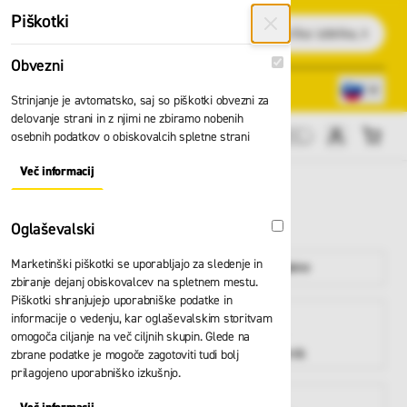
Preskoči na vsebino
Piškotki
Išči
Obvezni
Obvezni
Lokacije trgovin
080 22 75
Strinjanje je avtomatsko, saj so piškotki obvezni za
delovanje strani in z njimi ne zbiramo nobenih
osebnih podatkov o obiskovalcih spletne strani
Cene brez DDV
Več informacij
About "Obvezni" Cookie Group
Delovna oblačila
Oglaševalski
Oglaševalski
Marketinški piškotki se uporabljajo za sledenje in
Delovne hlače
Delovne jakne
zbiranje dejanj obiskovalcev na spletnem mestu.
Piškotki shranjujejo uporabniške podatke in
Delovni
Delovni
informacije o vedenju, kar oglaševalskim storitvam
kombinezoni
telovniki-
omogoča ciljanje na več ciljnih skupin. Glede na
brezrokavnik
zbrane podatke je mogoče zagotoviti tudi bolj
prilagojeno uporabniško izkušnjo.
Delovne majice,
Termo