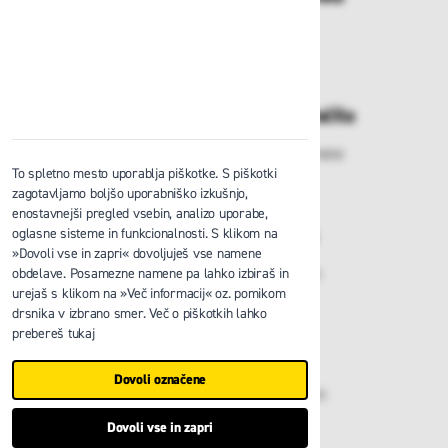
Izberite način dostave ali
najbližje prevzemno mesto
Enostavna zamenjava in vračila
Izbrano blago lahko ensotavno vrnete
ali zamenjate
To spletno mesto uporablja piškotke. S piškotki
zagotavljamo boljšo uporabniško izkušnjo,
enostavnejši pregled vsebin, analizo uporabe,
Varen nakup in plačila
oglasne sisteme in funkcionalnosti. S klikom na
»Dovoli vse in zapri« dovoljuješ vse namene
Nakupi v naši trgovini so varni
obdelave. Posamezne namene pa lahko izbiraš in
plačila pa enostavna.
urejaš s klikom na »Več informacij« oz. pomikom
drsnika v izbrano smer. Več o piškotkih lahko
prebereš tukaj
Dobava iz zaloge
Dovoli označene
Zagotavljamo vam hitro dobavo
izdelkov iz zaloge
Dovoli vse in zapri