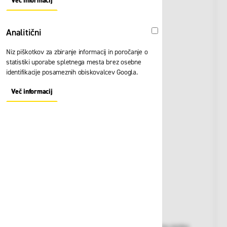
Več informacij
About "Oglaševalski" Cookie Group
Analitični
Analitični
Niz piškotkov za zbiranje informacij in poročanje o
statistiki uporabe spletnega mesta brez osebne
identifikacije posameznih obiskovalcev Googla.
Več informacij
About "Analitični" Cookie Group
Ščitnik za brado 2920