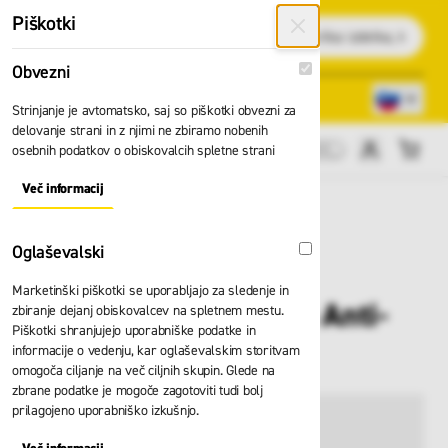
Preskoči na vsebino
Piškotki
Išči
Obvezni
Obvezni
Lokacije trgovin
080 22 75
Strinjanje je avtomatsko, saj so piškotki obvezni za
delovanje strani in z njimi ne zbiramo nobenih
osebnih podatkov o obiskovalcih spletne strani
Cene brez DDV
Več informacij
About "Obvezni" Cookie Group
Oglaševalski
Oglaševalski
Marketinški piškotki se uporabljajo za sledenje in
Rokavice Soft Touch Anti-
zbiranje dejanj obiskovalcev na spletnem mestu.
Piškotki shranjujejo uporabniške podatke in
Vibra C-3000
informacije o vedenju, kar oglaševalskim storitvam
omogoča ciljanje na več ciljnih skupin. Glede na
zbrane podatke je mogoče zagotoviti tudi bolj
prilagojeno uporabniško izkušnjo.