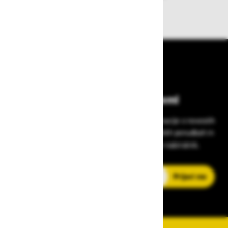
izdelkov iz zaloge
Bodite vedno na tekočem!
Prijavite se na Zavas novice in prejmite informacije o novostih
v zaščitni opremi, varnostnih standardih, ugodnih ponudbah in
strokovnih nasvetih – neposredno v vaš e-nabiralnik.
E-poštni naslov
Prijavi me