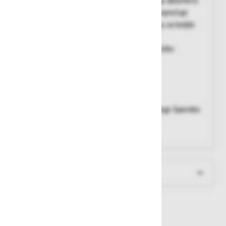
(EVA) podloga za absorpcijo vibracij, podloga absorbira
vibracije pri delu s težko mehanizacijo in preprečuje
utrujenost rok, dvojni elastični šivi v zapestju za boljše
prileganje
Področja uporabe:
odlična izbira za dela s težko
mehanizacijo, kjer prihaja do vibracij
Kategorija:
2
Material:
goveje usnje, Spandex, EVA
Barva:
rumena/črna
Zunanjost:
goveje usnje, hrbtišče iz elastičnega Spandex
materiala
Podloga:
EVA
Več informacij