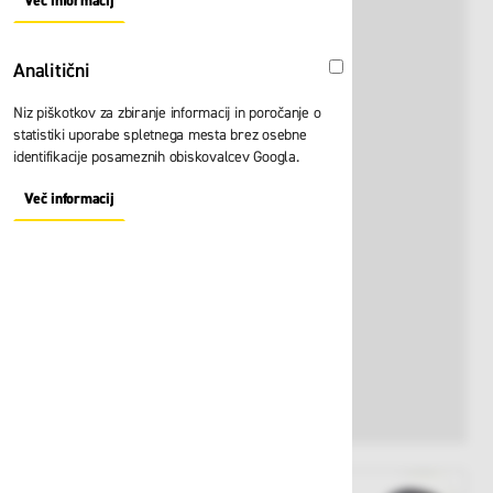
Več informacij
About "Oglaševalski" Cookie Group
Analitični
Analitični
Niz piškotkov za zbiranje informacij in poročanje o
statistiki uporabe spletnega mesta brez osebne
identifikacije posameznih obiskovalcev Googla.
Več informacij
About "Analitični" Cookie Group
View larger image
View larger image
View larger i