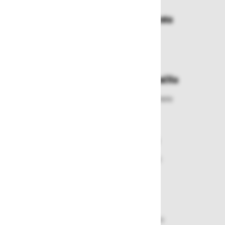
Dostava in prevzemna mesta
Izberite način dostave ali
najbližje prevzemno mesto
Enostavna zamenjava in vračila
Izbrano blago lahko ensotavno vrnete
ali zamenjate
Varen nakup in plačila
Nakupi v naši trgovini so varni
plačila pa enostavna.
Dobava iz zaloge
Zagotavljamo vam hitro dobavo